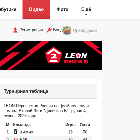
ибутика
Видео
Фото
Ещё
Регистрация
Вход
Турнирная таблица
LEON-Первенство России по футболу среди
команд Второй Лиги "Дивизион Б" группа 4,
сезона 2026 года
М
Команда
Игры
Очки
1
19
50
ХИМИК
2
19
44
КДВ