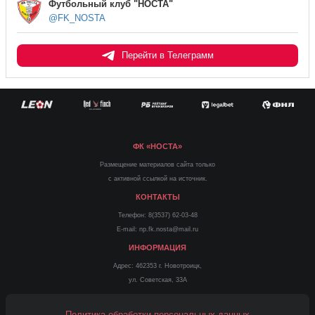
Футбольный клуб "НОСТА"
@FK_NOSTA
Перейти в Телеграмм
ФК «НОСТА»
Размещение материалов сайта только
с активной ссылкой на источник.
КОНТАКТЫ
Телефон: 8(3537) 62-03-48
E-mail: np.fk.nosta@mail.ru
ИНФОРМАЦИЯ
Адрес: 462353 г. Новотроицк,
ул. Советская, 33А
Политика обработки персональных данных