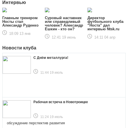
Интервью
Главным тренером
Суровый наставник
Директор
Носты стал
или справедливый
футбольного клуба
Александр Руденко
человек? Александр
“Носта” дал
Ешкин - кто он?
интервью Ntsk.ru
18:09 13 янв
12:41 19 июнь
14:11 04 апр
Новости клуба
С Днём металлурга!
11:44 19 июль
Рабочая встреча в Новотроицке
11:24 19 июль
обсуждение перспектив развития