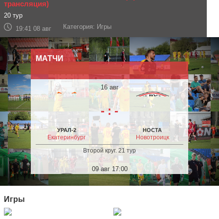
трансляция)
20 тур
Категория: Игры
19:41 08 авг
МАТЧИ
16 авг
-
:
-
УРАЛ-2
НОСТА
Екатеринбург
Новотроицк
Второй круг. 21 тур
Обзор матча: «ХИМИК» 5—0 «НОСТА»
09 авг 17:00
19 тур
Категория: Страницы
2
:
1
21:38 03 авг
Игры
НОСТА
ЧЕЛЯБИНСК-2
Новотроицк
Челябинск