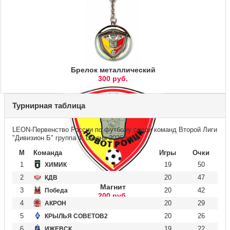
Брелок металлический
300 руб.
Турнирная таблица
LEON-Первенство России по футболу среди команд Второй Лиги
"Дивизион Б" группа 4, сезона 2026 года
М
Команда
Игры
Очки
1
19
50
ХИМИК
2
20
47
КДВ
Магнит
3
20
42
Победа
200 руб.
4
20
29
АКРОН
5
20
26
КРЫЛЬЯ СОВЕТОВ2
6
19
22
ИЖЕВСК