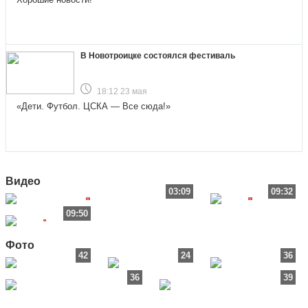
В Новотроицке состоялся фестиваль
18:12 23 мая
«Дети. Футбол. ЦСКА — Все сюда!»
Видео
03:09
09:32
09:50
Фото
42
24
36
36
39