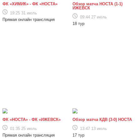
ФК «ХИМИК» - ФК «НОСТА»
Обзор матча НОСТА (1-1)
ИЖЕВСК
Второй круг. 20 тур
19:25 31 июль
09:44 27 июль
Все матчи
Прямая онлайн трансляция
18 тур
Поддержи команду в родных цветах!
ты можешь приобрести настоящую игровую форму
Категория: Новости клуба
19:52 26 мая
ФК «НОСТА» - ФК «ИЖЕВСК»
Обзор матча КДВ (3-0) НОСТА
01:35 25 июль
13:47 13 июль
Прямая онлайн трансляция
17 тур