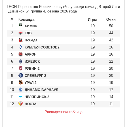
LEON-Первенство России по футболу среди команд Второй Лиги
"Дивизион Б" группа 4, сезона 2026 года
М
Команда
Игры
Очки
1
19
50
ХИМИК
2
19
44
КДВ
3
19
42
Победа
4
19
26
КРЫЛЬЯ СОВЕТОВ2
5
19
26
АКРОН
6
19
22
ИЖЕВСК
7
19
20
РУБИН-2
8
19
20
ОРЕНБУРГ-2
9
19
19
УРАЛ-2
10
19
17
ДИНАМО-БАРНАУЛ
11
19
14
ЧЕЛЯБИНСК-2
12
19
11
НОСТА
Расширенная таблица